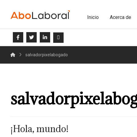
Inicio
Acerca de
salvadorpixelabogado
salvadorpixelabo
¡Hola, mundo!