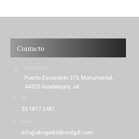
Contacto
Dirección:
Puerto Escondido 373, Monumental,
44320 Guadalajara, Jal.
Tel:
33 1877 2481
Email:
info@abogadolaboralgdl.com