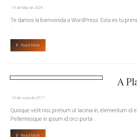
15 de May de 2024
Te damos la bienvenida a WordPress. Esta es tu primera
...
Read More
A Pl
10 de June de 2017
Quisque velit nisi, pretium ut lacinia in, elementum id
Pellentesque in ipsum id orci porta ...
Read More