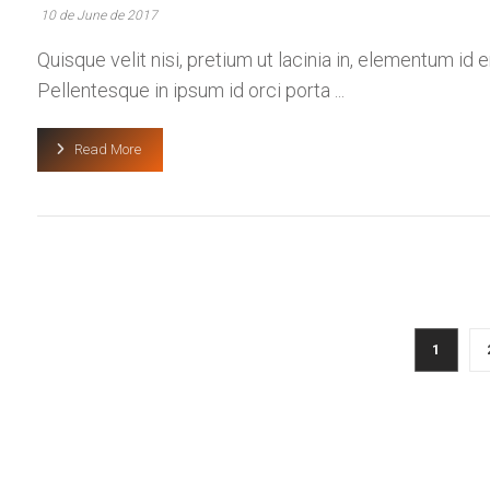
10 de June de 2017
Quisque velit nisi, pretium ut lacinia in, elementum id
Pellentesque in ipsum id orci porta ...
Read More
1