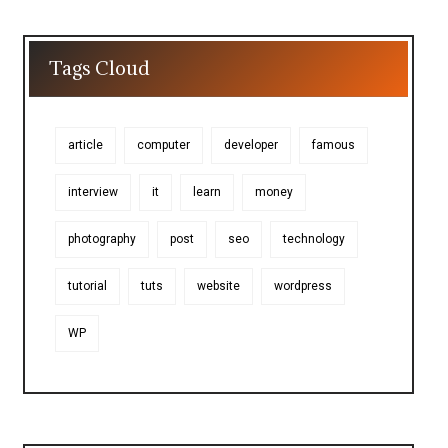
Tags Cloud
article
computer
developer
famous
interview
it
learn
money
photography
post
seo
technology
tutorial
tuts
website
wordpress
WP