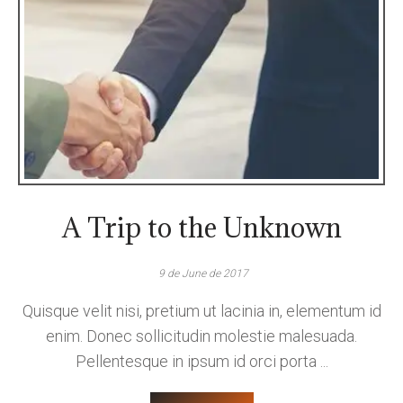
A Trip to the Unknown
9 de June de 2017
Quisque velit nisi, pretium ut lacinia in, elementum id
enim. Donec sollicitudin molestie malesuada.
Pellentesque in ipsum id orci porta ...