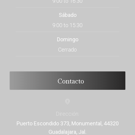
9:00 to 16:30
Sábado
9:00 to 15:30
Domingo
Cerrado
Contacto
Dirección:
Puerto Escondido 373, Monumental, 44320
Guadalajara, Jal.