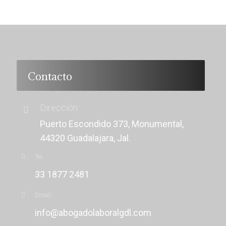
Contacto
Dirección:
Puerto Escondido 373, Monumental,
44320 Guadalajara, Jal.
Tel:
33 1877 2481
Email:
info@abogadolaboralgdl.com