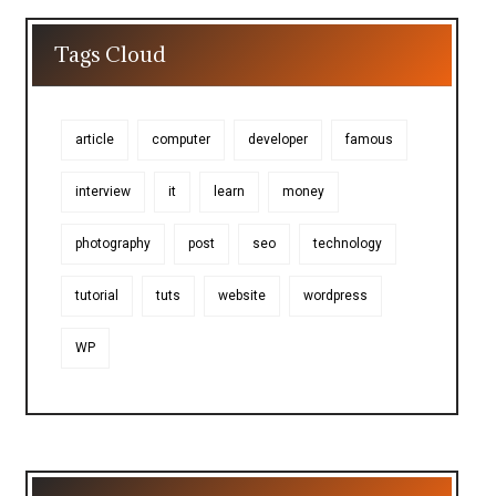
Tags Cloud
article
computer
developer
famous
interview
it
learn
money
photography
post
seo
technology
tutorial
tuts
website
wordpress
WP