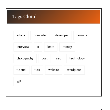
Tags Cloud
article
computer
developer
famous
interview
it
learn
money
photography
post
seo
technology
tutorial
tuts
website
wordpress
WP