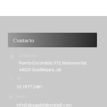
Contacto
Dirección:
Puerto Escondido 373, Monumental,
44320 Guadalajara, Jal.
Tel:
33 1877 2481
Email:
info@abogadolaboralgdl.com